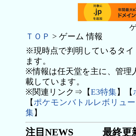
ゲ
ＴＯＰ
> ゲーム 情報
※現時点で判明しているタイ
ます。
※情報は任天堂を主に、管理
載しています。
※関連リンク⇒【
E3特集
】【
【
ポケモンバトルレボリュー
集
】
注目NEWS 最終