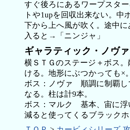
すぐ後ろにあるワープスター
トや1upを回収出来ない。
下から上へ風が吹く。途中に
入ると→「ニンジャ」
ギャラティック・ノヴァ
横ＳＴＧのステージ＋ボス。
ける。地形にぶつかっても×
ボス：ノヴァ 順調に制覇し
なる。柱は計9本。
ボス：マルク 基本、宙に浮
減ると使ってくるブラックホ
ＴＯＰ
>
カービィシリーズ 