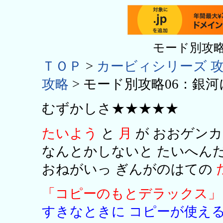
モード別攻略
ＴＯＰ
>
カービィシリーズ 
攻略
> モード別攻略06：銀
むずかしさ★★★★★
たいよう
と
月
が おおゲンカ
なんとかしないと たいへん
おねがいっ ぎんがのはての
「コピーのもとデラックス」
すきなときに コピーが使え