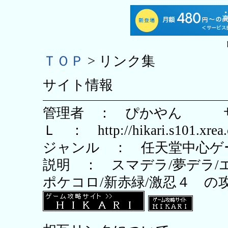
ＴＯＰ
> リンク集
サイト情報
管理者 ： ぴかやん サ
Ｌ ： http://hikari.s101.xrea
ジャンル ： 任天堂中心ゲ
説明 ： スマデラ/夢デラ/
ポケコロ/新赤緑/激忍４ の
保存