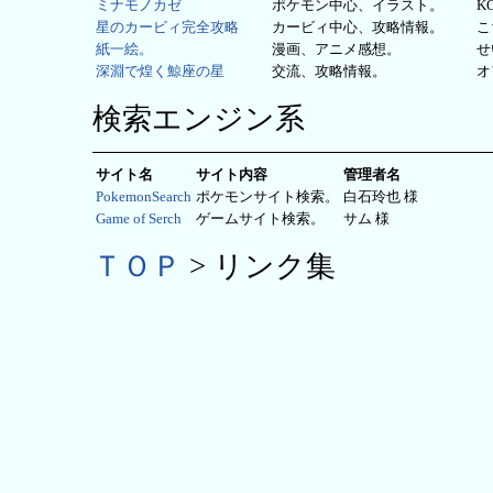
ミナモノカゼ
ポケモン中心、イラスト。
K
星のカービィ完全攻略
カービィ中心、攻略情報。
こ
紙一絵。
漫画、アニメ感想。
せ
深淵で煌く鯨座の星
交流、攻略情報。
オ
検索エンジン系
サイト名
サイト内容
管理者名
PokemonSearch
ポケモンサイト検索。
白石玲也 様
Game of Serch
ゲームサイト検索。
サム 様
ＴＯＰ
> リンク集