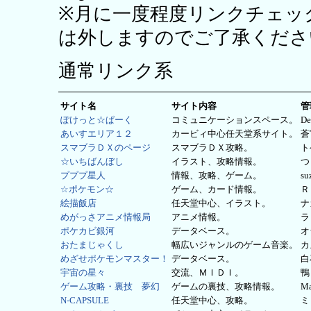
※月に一度程度リンクチェッ
は外しますのでご了承くださ
通常リンク系
サイト名
サイト内容
管
ぽけっと☆ぱーく
コミュニケーションスペース。
De
あいすエリア１２
カービィ中心任天堂系サイト。
蒼
スマブラＤＸのページ
スマブラＤＸ攻略。
ト
☆いちばんぼし
イラスト、攻略情報。
つ
プププ星人
情報、攻略、ゲーム。
su
☆ポケモン☆
ゲーム、カード情報。
Ｒ
絵描飯店
任天堂中心、イラスト。
ナ
めがっさアニメ情報局
アニメ情報。
ラ
ポケカビ銀河
データベース。
オ
おたまじゃくし
幅広いジャンルのゲーム音楽。
カ
めざせポケモンマスター！
データベース。
白
宇宙の星々
交流、ＭＩＤＩ。
鴨
ゲーム攻略・裏技 夢幻
ゲームの裏技、攻略情報。
M
N-CAPSULE
任天堂中心、攻略。
ミ