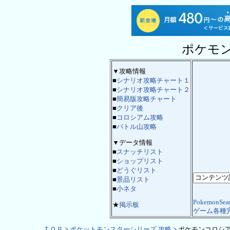
ポケモ
▼攻略情報
■
シナリオ攻略チャート１
■
シナリオ攻略チャート２
■
簡易版攻略チャート
■
クリア後
■
コロシアム攻略
■
バトル山攻略
▼データ情報
■
スナッチリスト
■
ショップリスト
■
どうぐリスト
■
景品リスト
■
小ネタ
PokemonSea
★
掲示板
ゲーム各種
ＴＯＰ
>
ポケットモンスターシリーズ 攻略
> ポケモンコロシア