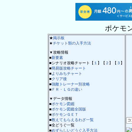
ポケモ
★
掲示板
★
チケット類の入手方法
▼攻略情報
■
新要素
■シナリオ攻略チャート【
１
】【
２
】【
３
】
■
簡易版攻略チャート
■
よりみちチャート
■
クリア後
■
強敵トレーナー別攻略
■
ＦＲ・ＬＧの違い
▼データ情報
■
ポケモン図鑑
■
ポケモン図鑑全国版
■
ポケモンＧＥＴ
■
教えてもらえるわざ一覧
■全どうぐ一覧
■
めずらしいどうぐ入手方法