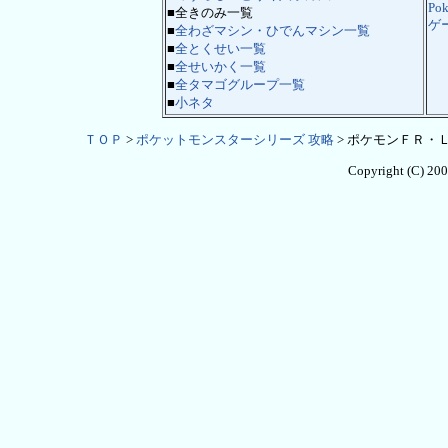
Po
■全きのみ一覧
ゲ
■
全わざマシン・ひでんマシン一覧
■
全とくせい一覧
■
全せいかく一覧
■
全タマゴグループ一覧
■
小ネタ
ＴＯＰ
>
ポケットモンスターシリーズ 攻略
> ポケモンＦＲ・Ｌ
Copyright (C) 20